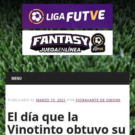
Main menu
Skip
MENU
to
content
PUBLICADO EL
MARZO 15, 2021
POR
FIORAVANTE DE SIMONE
El día que la
Vinotinto obtuvo su