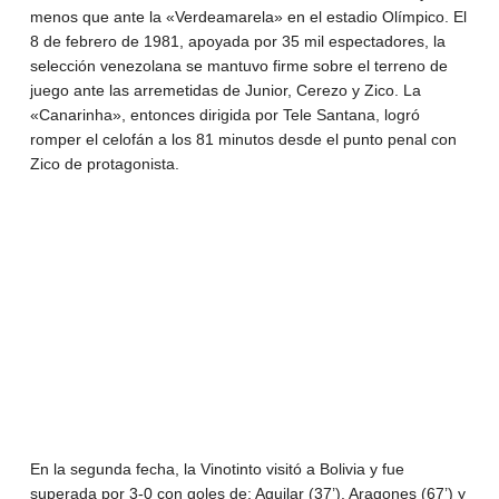
menos que ante la «Verdeamarela» en el estadio Olímpico. El
8 de febrero de 1981, apoyada por 35 mil espectadores, la
selección venezolana se mantuvo firme sobre el terreno de
juego ante las arremetidas de Junior, Cerezo y Zico. La
«Canarinha», entonces dirigida por Tele Santana, logró
romper el celofán a los 81 minutos desde el punto penal con
Zico de protagonista.
Reproductor
de
vídeo
00:00
00:30
En la segunda fecha, la Vinotinto visitó a Bolivia y fue
superada por 3-0 con goles de: Aguilar (37’), Aragones (67’) y