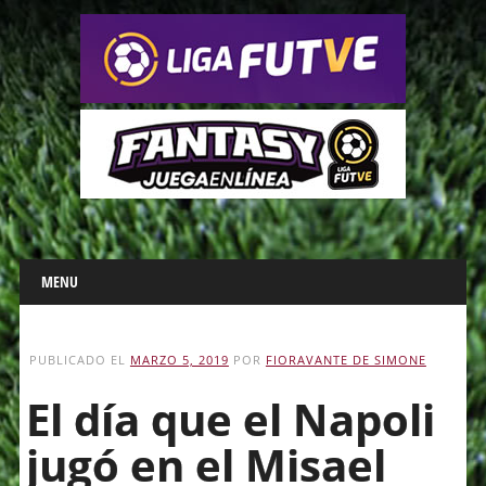
Main menu
Skip
MENU
to
content
PUBLICADO EL
MARZO 5, 2019
POR
FIORAVANTE DE SIMONE
El día que el Napoli
jugó en el Misael