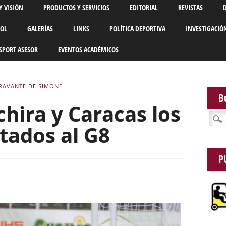
Y VISIÓN
PRODUCTOS Y SERVICIOS
EDITORIAL
REVISTAS
BOL
GALERÍAS
LINKS
POLÍTICA DEPORTIVA
INVESTIGACIÓ
SPORT ASESOR
EVENTOS ACADÉMICOS
RAVANTE DE SIMONE
B
hira y Caracas los
Busca
tados al G8
P