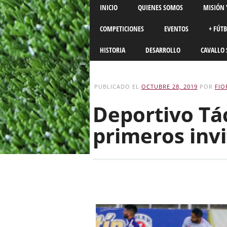
Main menu
Skip
INICIO
QUIENES SOMOS
MISIÓN 
to
content
COMPETICIONES
EVENTOS
+ FÚT
HISTORIA
DESARROLLO
CAVALLO 
PUBLICADO EL
OCTUBRE 28, 2019
POR
FIO
Deportivo Tác
primeros invi