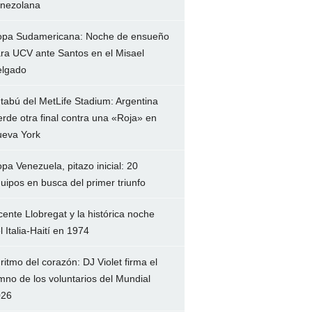
nezolana
pa Sudamericana: Noche de ensueño
ra UCV ante Santos en el Misael
lgado
 tabú del MetLife Stadium: Argentina
erde otra final contra una «Roja» en
eva York
pa Venezuela, pitazo inicial: 20
uipos en busca del primer triunfo
cente Llobregat y la histórica noche
l Italia-Haití en 1974
 ritmo del corazón: DJ Violet firma el
mno de los voluntarios del Mundial
026