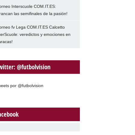
orneo Interscuole COM.IT.ES:
rancan las semifinales de la pasión!
orneo fv Lega COM.IT.ES Calcetto
terScuole: veredictos y emociones en
racas!
witter: @futbolvision
eets por @futbolvision
acebook