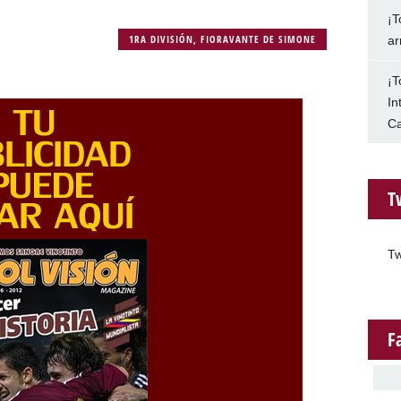
¡T
1RA DIVISIÓN
,
FIORAVANTE DE SIMONE
ar
¡T
In
Ca
T
Tw
F