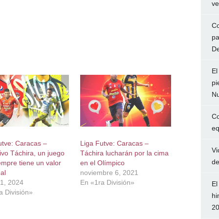
ve
Co
pa
De
El
pi
Nu
Co
eq
utve: Caracas –
Liga Futve: Caracas –
Vi
ivo Táchira, un juego
Táchira lucharán por la cima
de
empre tiene un valor
en el Olímpico
al
noviembre 6, 2021
1, 2024
En «1ra División»
El
a División»
hi
2