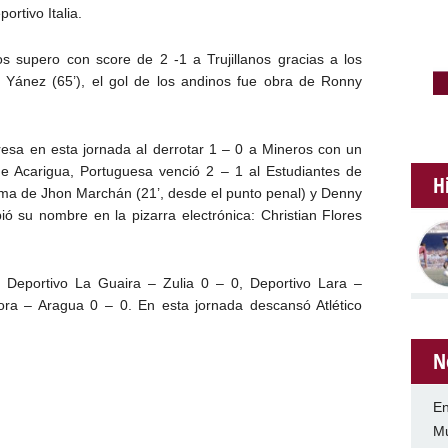
ortivo Italia.
s supero con score de 2 -1 a Trujillanos gracias a los
 Yánez (65’), el gol de los andinos fue obra de Ronny
esa en esta jornada al derrotar 1 – 0 a Mineros con un
de Acarigua, Portuguesa venció 2 – 1 al Estudiantes de
H
firma de Jhon Marchán (21’, desde el punto penal) y Denny
ió su nombre en la pizarra electrónica: Christian Flores
 Deportivo La Guaira – Zulia 0 – 0, Deportivo Lara –
ra – Aragua 0 – 0. En esta jornada descansó Atlético
N
En
Mu