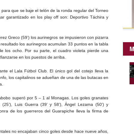
para que se baje el telón de la ronda regular del Torneo
ar garantizado en los play off son: Deportivo Táchira y
rez Greco (59’) los aurinegros se impusieron con pizarra
 resultado los aurinegros acumulan 33 puntos en la tabla
M
de los ocho. Por su parte, el cuadro violeta pierde una
fianzarse en los puestos de arriba.
nte el Lala Fútbol Club. El único gol del cotejo lleva la
iunfo, los capitalinos se adueñan de una de las butacas en
a.
abobo superó por 5 – 1 al Monagas. Los goles granates
 (25’), Luis Guerra (39’ y 58’), Ángel Lezama (50’) y
onra de los guerreros del Guarapiche lleva la firma de
ntales no encajaban cinco goles desde hace nueve años,