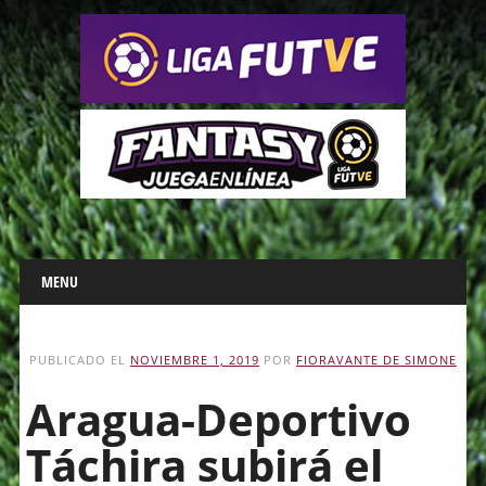
Main menu
Skip
MENU
to
content
PUBLICADO EL
NOVIEMBRE 1, 2019
POR
FIORAVANTE DE SIMONE
Aragua-Deportivo
Táchira subirá el