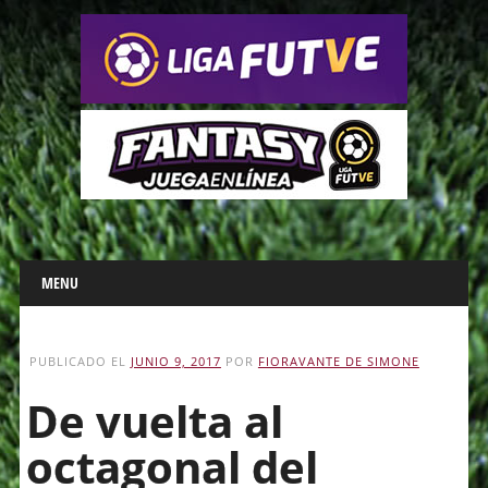
Main menu
Skip
MENU
to
content
PUBLICADO EL
JUNIO 9, 2017
POR
FIORAVANTE DE SIMONE
De vuelta al
octagonal del