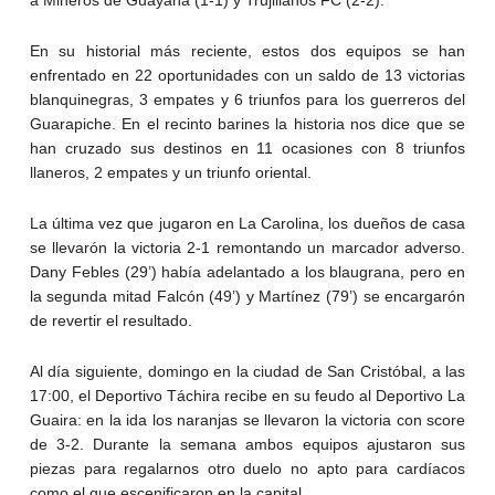
a Mineros de Guayana (1-1) y Trujillanos FC (2-2).
En su historial más reciente, estos dos equipos se han
enfrentado en 22 oportunidades con un saldo de 13 victorias
blanquinegras, 3 empates y 6 triunfos para los guerreros del
Guarapiche. En el recinto barines la historia nos dice que se
han cruzado sus destinos en 11 ocasiones con 8 triunfos
llaneros, 2 empates y un triunfo oriental.
La última vez que jugaron en La Carolina, los dueños de casa
se llevarón la victoria 2-1 remontando un marcador adverso.
Dany Febles (29’) había adelantado a los blaugrana, pero en
la segunda mitad Falcón (49’) y Martínez (79’) se encargarón
de revertir el resultado.
Al día siguiente, domingo en la ciudad de San Cristóbal, a las
17:00, el Deportivo Táchira recibe en su feudo al Deportivo La
Guaira: en la ida los naranjas se llevaron la victoria con score
de 3-2. Durante la semana ambos equipos ajustaron sus
piezas para regalarnos otro duelo no apto para cardíacos
como el que escenificaron en la capital.