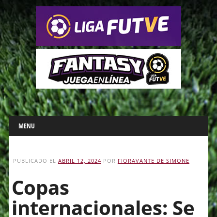
Main menu
Skip
MENU
to
content
PUBLICADO EL
ABRIL 12, 2024
POR
FIORAVANTE DE SIMONE
Copas
internacionales: Se