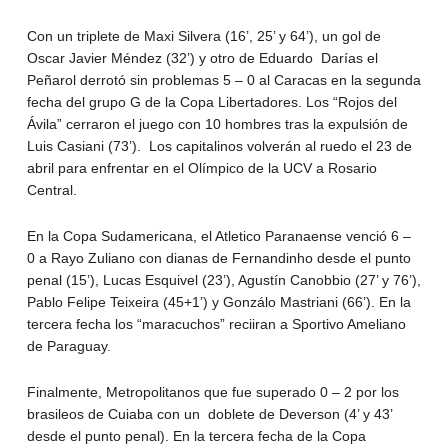
Con un triplete de Maxi Silvera (16’, 25’ y 64’), un gol de
Oscar Javier Méndez (32’) y otro de Eduardo Darías el
Peñarol derrotó sin problemas 5 – 0 al Caracas en la segunda
fecha del grupo G de la Copa Libertadores. Los “Rojos del
Ávila” cerraron el juego con 10 hombres tras la expulsión de
Luis Casiani (73’). Los capitalinos volverán al ruedo el 23 de
abril para enfrentar en el Olímpico de la UCV a Rosario
Central.
En la Copa Sudamericana, el Atletico Paranaense venció 6 –
0 a Rayo Zuliano con dianas de Fernandinho desde el punto
penal (15’), Lucas Esquivel (23’), Agustín Canobbio (27’ y 76’),
Pablo Felipe Teixeira (45+1’) y Gonzálo Mastriani (66’). En la
tercera fecha los “maracuchos” reciiran a Sportivo Ameliano
de Paraguay.
Finalmente, Metropolitanos que fue superado 0 – 2 por los
brasileos de Cuiaba con un doblete de Deverson (4’ y 43’
desde el punto penal). En la tercera fecha de la Copa