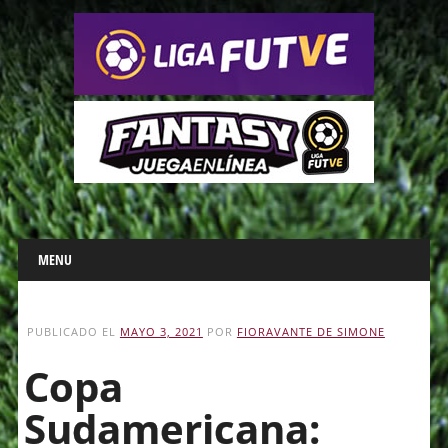
Main menu
Skip
MENU
to
content
PUBLICADO EL
MAYO 3, 2021
POR
FIORAVANTE DE SIMONE
Copa
Sudamericana: