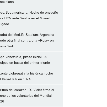
nezolana
pa Sudamericana: Noche de ensueño
ra UCV ante Santos en el Misael
lgado
 tabú del MetLife Stadium: Argentina
erde otra final contra una «Roja» en
eva York
pa Venezuela, pitazo inicial: 20
uipos en busca del primer triunfo
cente Llobregat y la histórica noche
l Italia-Haití en 1974
 ritmo del corazón: DJ Violet firma el
mno de los voluntarios del Mundial
026