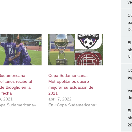
ve
Co
pa
De
El
pi
Nu
Co
Sudamericana:
Copa Sudamericana:
eq
litanos recibe al
Metropolitanos quiere
de Bidoglio en la
mejorar su actuación del
Vi
a fecha
2021
de
, 2021
abril 7, 2022
opa Sudamericana»
En «Copa Sudamericana»
El
hi
2