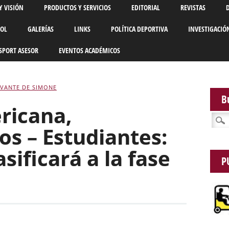
Y VISIÓN
PRODUCTOS Y SERVICIOS
EDITORIAL
REVISTAS
BOL
GALERÍAS
LINKS
POLÍTICA DEPORTIVA
INVESTIGACIÓ
SPORT ASESOR
EVENTOS ACADÉMICOS
VANTE DE SIMONE
B
ricana,
Busca
os – Estudiantes:
sificará a la fase
P