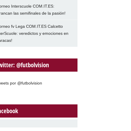
orneo Interscuole COM.IT.ES:
rancan las semifinales de la pasión!
orneo fv Lega COM.IT.ES Calcetto
terScuole: veredictos y emociones en
racas!
witter: @futbolvision
eets por @futbolvision
acebook