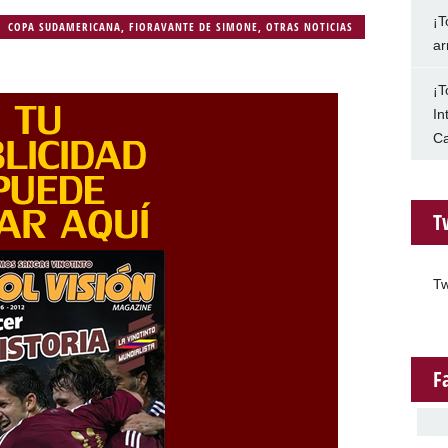
¡T
COPA SUDAMERICANA
,
FIORAVANTE DE SIMONE
,
OTRAS NOTICIAS
ar
¡T
In
Ca
T
Tw
F