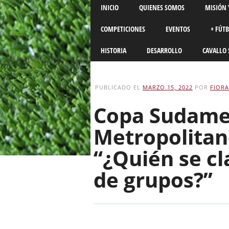
Main menu
Skip
INICIO
QUIENES SOMOS
MISIÓN 
to
content
COMPETICIONES
EVENTOS
+ FÚT
HISTORIA
DESARROLLO
CAVALLO 
PUBLICADO EL
MARZO 15, 2022
POR
FIORA
Copa Sudame
Metropolitan
“¿Quién se cla
de grupos?”