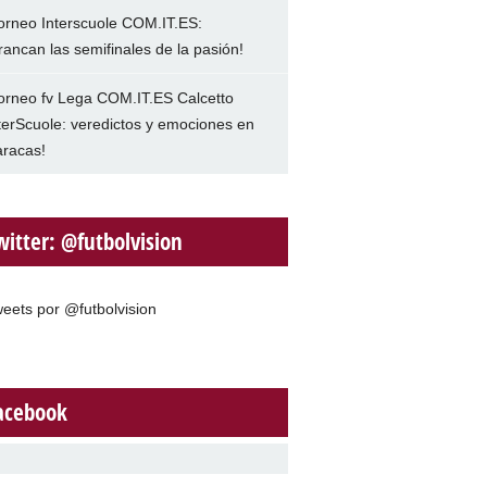
orneo Interscuole COM.IT.ES:
rancan las semifinales de la pasión!
orneo fv Lega COM.IT.ES Calcetto
terScuole: veredictos y emociones en
racas!
witter: @futbolvision
eets por @futbolvision
acebook