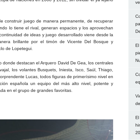
ve
Co
de construir juego de manera permanente, de recuperar
pa
ndo lo tiene el rival, generan espacios y los aprovechan
De
continuidad de ideas y juego desarrollado viene desde la
era brillante por el timón de Vicente Del Bosque y
El
clo de Lopetegui.
pi
Nu
do donde destacan el Arquero David De Gea, los centrales
ajal, los volantes Busquets, Iniesta, Isco, Saúl, Thiago,
Co
 sorprendente Lucas, todos figuras de primerísimo nivel en
eq
ción española un equipo del más alto nivel, potente y
da en el grupo de grandes favoritas.
Vi
de
El
hi
2