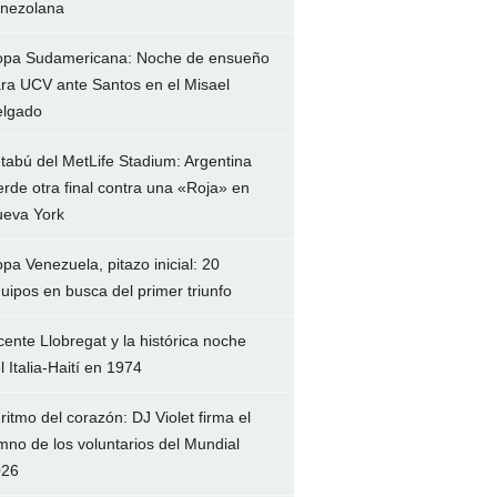
nezolana
pa Sudamericana: Noche de ensueño
ra UCV ante Santos en el Misael
lgado
 tabú del MetLife Stadium: Argentina
erde otra final contra una «Roja» en
eva York
pa Venezuela, pitazo inicial: 20
uipos en busca del primer triunfo
cente Llobregat y la histórica noche
l Italia-Haití en 1974
 ritmo del corazón: DJ Violet firma el
mno de los voluntarios del Mundial
026