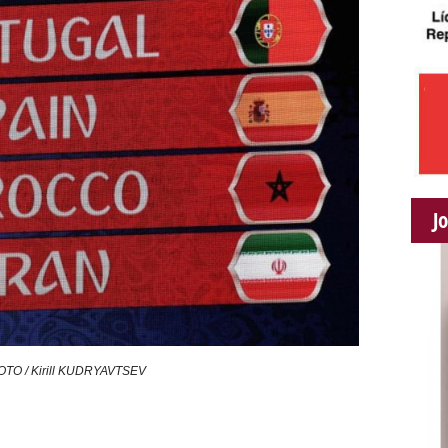
J
TO / Kirill KUDRYAVTSEV