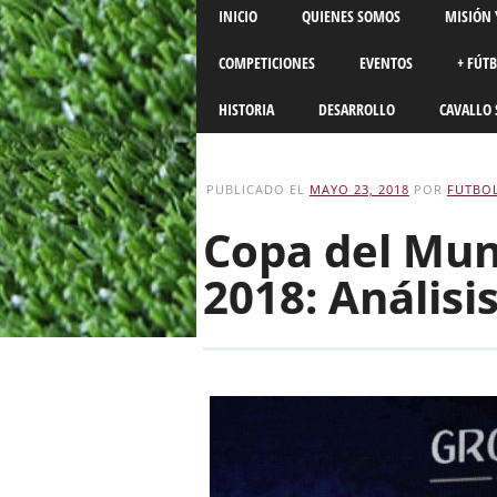
Main menu
Skip
INICIO
QUIENES SOMOS
MISIÓN 
to
content
COMPETICIONES
EVENTOS
+ FÚT
HISTORIA
DESARROLLO
CAVALLO 
PUBLICADO EL
MAYO 23, 2018
POR
FUTBOL
Copa del Mun
2018: Análisi