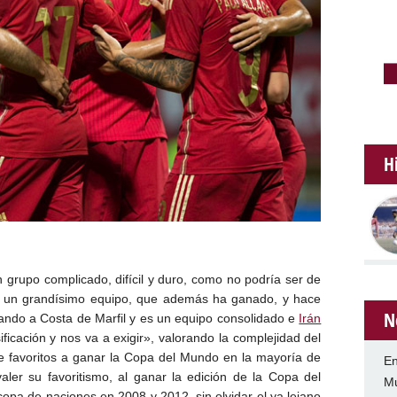
H
n grupo complicado, difícil y duro, como no podría ser de
s un grandísimo equipo, que además ha ganado, y hace
N
nando a Costa de Marfil y es un equipo consolidado e
Irán
ificación y nos va a exigir», valorando la complejidad del
e favoritos a ganar la Copa del Mundo en la mayoría de
En
ler su favoritismo, al ganar la edición de la Copa del
Mu
pa de naciones en 2008 y 2012, sin olvidar el ya lejano