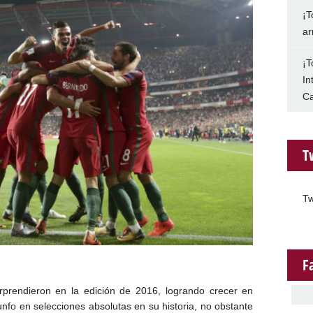
¡T
ar
¡T
In
Ca
T
Tw
F
prendieron en la edición de 2016, logrando crecer en
unfo en selecciones absolutas en su historia, no obstante