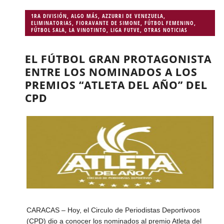
1RA DIVISIÓN
,
ALGO MÁS
,
AZZURRI DE VENEZUELA
,
ELIMINATORIAS
,
FIORAVANTE DE SIMONE
,
FÚTBOL FEMENINO
,
FÚTBOL SALA
,
LA VINOTINTO
,
LIGA FUTVE
,
OTRAS NOTICIAS
EL FÚTBOL GRAN PROTAGONISTA
ENTRE LOS NOMINADOS A LOS
PREMIOS “ATLETA DEL AÑO” DEL
CPD
CARACAS – Hoy, el Circulo de Periodistas Deportivoos
(CPD) dio a conocer los nominados al premio Atleta del