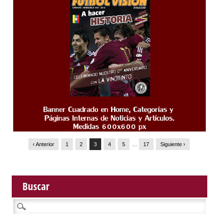
‹ Anterior
1
2
3
4
5
…
17
Siguiente ›
Buscar
Buscar: