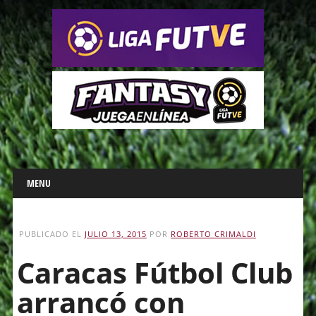
Main menu
Skip
MENU
to
content
PUBLICADO EL
JULIO 13, 2015
POR
ROBERTO CRIMALDI
Caracas Fútbol Club
arrancó con