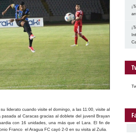
¡T
ar
¡T
In
Ca
T
Tw
liderato cuando visite el domingo, a las 11:00, visite al
F
 pasada al Caracas gracias al doblete del juvenil Brayan
ardia con 16 unidades, una más que el Lara. El fin de
onio Franco el Aragua FC cayó 2-0 en su visita al Zulia.