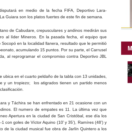
sputará en medio de la fecha FIFA, Deportivo Lara-
a Guiara son los platos fuertes de este fin de semana.
itano de Cabudare, crepusculares y andinos medirán sus
tro al líder Mineros. En la pasada fecha, el equipo que
o Socopó en la localidad llanera, resultado que le permitió
M
peonato, acumulando 15 puntos. Por su parte, el Carrusel
ada, al reprogramar el compromiso contra Deportivo JBL
e ubica en el cuarto peldaño de la tabla con 13 unidades,
te y un tropiezo; los atigrados tienen un partido menos
clasificación.
, Lara y Táchira se han enfrentado en 21 ocasione con un
andinos. El numero de empates es 11. La última vez que
rneo Apertura en la ciudad de San Cristóbal, ese día los
1 con goles de Víctor Aquino (10’ y 35’), Ramíres (48’) y
to de la ciudad musical fue obra de Jarlín Quintero a los