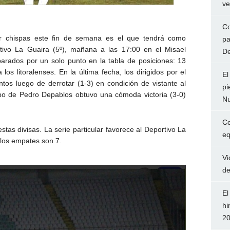
ve
Co
r chispas este fin de semana es el que tendrá como
pa
tivo La Guaira (5º), mañana a las 17:00 en el Misael
De
arados por un solo punto en la tabla de posiciones: 13
os litoralenses. En la última fecha, los dirigidos por el
El
untos luego de derrotar (1-3) en condición de vistante al
pi
ipo de Pedro Depablos obtuvo una cómoda victoria (3-0)
Nu
Co
stas divisas. La serie particular favorece al Deportivo La
eq
 los empates son 7.
Vi
de
El
hi
2