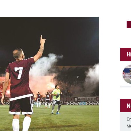
H
N
En
Mu