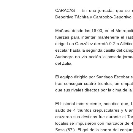
CARACAS – En una jornada, que se di
Deportivo Táchira y Carabobo-Deportivo L
Mañana desde las 16:00, en el Metropol
fuerzas para intentar mantenerle el ras
dirige Leo González derrotó 0-2 a Atlétic
escalar hasta la segunda casilla del cam
Aurinegro no vio acción la pasada jorn
del Zulia.
El equipo dirigido por Santiago Escobar s
tras conseguir cuatro triunfos, un empa
que sus rivales directos por la cima de la 
El historial más reciente, nos dice que
saldo de 4 triunfos crepusculares y 6 
cruzaron sus destinos fue durante el To
locales se impusieron con marcador de 4-
Sosa (87’). El gol de la honra del conjun