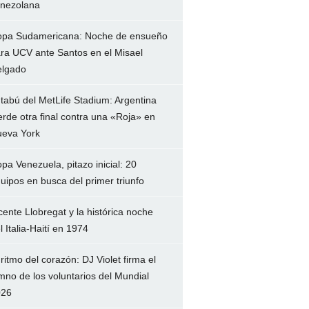
nezolana
pa Sudamericana: Noche de ensueño
ra UCV ante Santos en el Misael
lgado
 tabú del MetLife Stadium: Argentina
erde otra final contra una «Roja» en
eva York
pa Venezuela, pitazo inicial: 20
uipos en busca del primer triunfo
cente Llobregat y la histórica noche
l Italia-Haití en 1974
 ritmo del corazón: DJ Violet firma el
mno de los voluntarios del Mundial
026