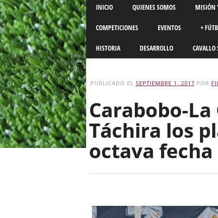
Main menu
Skip
INICIO
QUIENES SOMOS
MISIÓN 
to
content
COMPETICIONES
EVENTOS
+ FÚT
HISTORIA
DESARROLLO
CAVALLO 
PUBLICADO EL
SEPTIEMBRE 1, 2017
POR
F
Carabobo-La 
Táchira los p
octava fecha