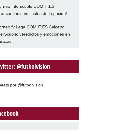
orneo Interscuole COM.IT.ES:
rancan las semifinales de la pasión!
orneo fv Lega COM.IT.ES Calcetto
terScuole: veredictos y emociones en
racas!
witter: @futbolvision
eets por @futbolvision
acebook