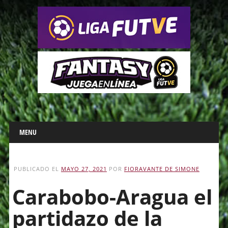
Main menu
Skip
MENU
to
content
PUBLICADO EL
MAYO 27, 2021
POR
FIORAVANTE DE SIMONE
Carabobo-Aragua el
partidazo de la