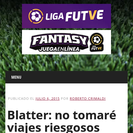
Main menu
Skip
MENU
to
content
PUBLICADO EL
JULIO 6, 2015
POR
ROBERTO CRIMALDI
Blatter: no tomaré
viajes riesgosos