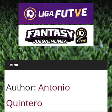
Main menu
Skip
MENU
to
content
Author:
Antonio
Quintero