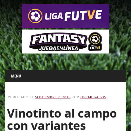
Main menu
Skip
MENU
to
content
PUBLICADO EL
SEPTIEMBRE 7, 2015
POR
OSCAR GALVIS
Vinotinto al campo
con variantes