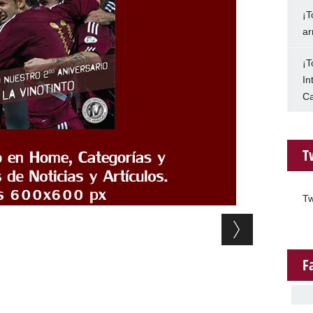
¡T
ar
¡T
In
Ca
T
Tw
F