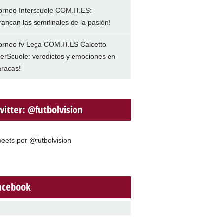
orneo Interscuole COM.IT.ES:
rancan las semifinales de la pasión!
orneo fv Lega COM.IT.ES Calcetto
terScuole: veredictos y emociones en
racas!
witter: @futbolvision
eets por @futbolvision
acebook