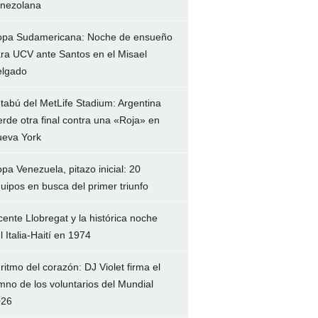
nezolana
pa Sudamericana: Noche de ensueño
ra UCV ante Santos en el Misael
lgado
 tabú del MetLife Stadium: Argentina
erde otra final contra una «Roja» en
eva York
pa Venezuela, pitazo inicial: 20
uipos en busca del primer triunfo
cente Llobregat y la histórica noche
l Italia-Haití en 1974
 ritmo del corazón: DJ Violet firma el
mno de los voluntarios del Mundial
026