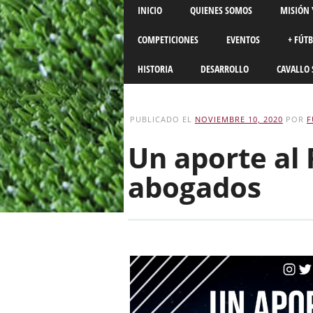
Main menu
Skip
INICIO
QUIENES SOMOS
MISIÓN 
to
content
COMPETICIONES
EVENTOS
+ FÚT
HISTORIA
DESARROLLO
CAVALLO 
PUBLICADO EL
NOVIEMBRE 10, 2020
POR
F
Un aporte al 
abogados