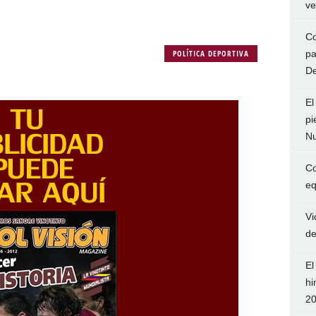
ve
Co
POLÍTICA DEPORTIVA
pa
De
El
pi
Nu
Co
eq
Vi
de
El
hi
2