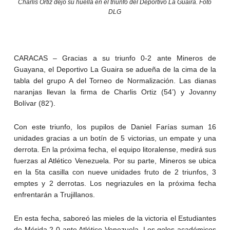
Charlis Ortiz dejó su huella en el triunfo del Deportivo La Guaira. Foto
DLG
CARACAS – Gracias a su triunfo 0-2 ante Mineros de
Guayana, el Deportivo La Guaira se adueña de la cima de la
tabla del grupo A del Torneo de Normalización. Las dianas
naranjas llevan la firma de Charlis Ortiz (54’) y Jovanny
Bolívar (82’).
Con este triunfo, los pupilos de Daniel Farías suman 16
unidades gracias a un botín de 5 victorias, un empate y una
derrota. En la próxima fecha, el equipo litoralense, medirá sus
fuerzas al Atlético Venezuela. Por su parte, Mineros se ubica
en la 5ta casilla con nueve unidades fruto de 2 triunfos, 3
emptes y 2 derrotas. Los negriazules en la próxima fecha
enfrentarán a Trujillanos.
En esta fecha, saboreó las mieles de la victoria el Estudiantes
de Mérida 2-0 ante Atlético Venezuela. Los goles académicos