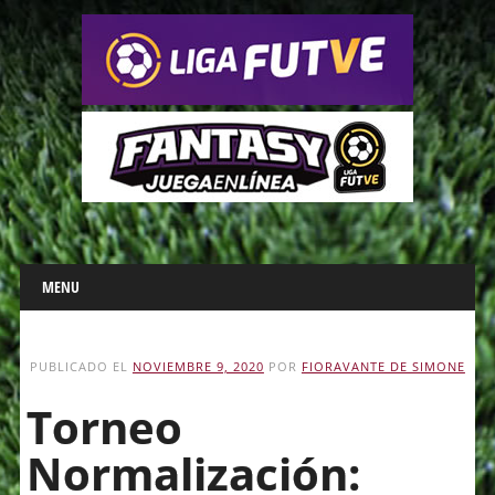
Main menu
Skip
MENU
to
content
PUBLICADO EL
NOVIEMBRE 9, 2020
POR
FIORAVANTE DE SIMONE
Torneo
Normalización: