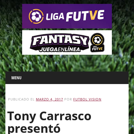
Main menu
Skip
MENU
to
content
PUBLICADO EL
MARZO 4, 2017
POR
FUTBOL VISION
Tony Carrasco
presentó