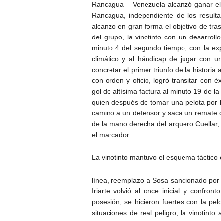
Rancagua – Venezuela alcanzó ganar el
Rancagua, independiente de los resultad
alcanzo en gran forma el objetivo de trasc
del grupo, la vinotinto con un desarrol
minuto 4 del segundo tiempo, con la exp
climático y al hándicap de jugar con 
concretar el primer triunfo de la histori
con orden y oficio, logró transitar con é
gol de altísima factura al minuto 19 de l
quien después de tomar una pelota por 
camino a un defensor y saca un remate co
de la mano derecha del arquero Cuellar, 
el marcador.
La vinotinto mantuvo el esquema táctico
línea, reemplazo a Sosa sancionado por 
Iriarte volvió al once inicial y confro
posesión, se hicieron fuertes con la pe
situaciones de real peligro, la vinotin