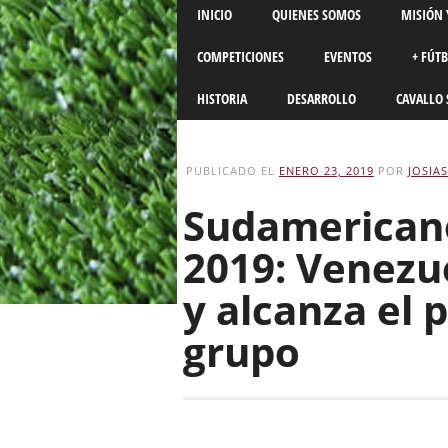
Main menu
Skip
INICIO
QUIENES SOMOS
MISIÓN 
to
content
COMPETICIONES
EVENTOS
+ FÚT
HISTORIA
DESARROLLO
CAVALLO 
PUBLICADO EL
ENERO 23, 2019
POR
JOSIA
Sudamericano
2019: Venezue
y alcanza el 
grupo