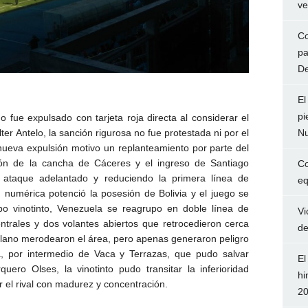
ve
Co
pa
De
El
pi
 fue expulsado con tarjeta roja directa al considerar el
Nu
ter Antelo, la sanción rigurosa no fue protestada ni por el
nueva expulsión motivo un replanteamiento por parte del
sión de la cancha de Cáceres y el ingreso de Santiago
Co
 ataque adelantado y reduciendo la primera línea de
eq
d numérica potenció la posesión de Bolivia y el juego se
po vinotinto, Venezuela se reagrupo en doble línea de
Vi
ntrales y dos volantes abiertos que retrocedieron cerca
de
tiplano merodearon el área, pero apenas generaron peligro
a, por intermedio de Vaca y Terrazas, que pudo salvar
El
ero Olses, la vinotinto pudo transitar la inferioridad
hi
r el rival con madurez y concentración.
2