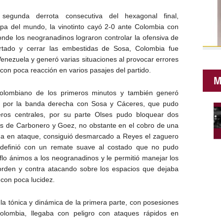
unda derrota consecutiva del hexagonal final,
opa del mundo, la vinotinto cayó 2-0 ante Colombia con
nde los neogranadinos lograron controlar la ofensiva de
urtado y cerrar las embestidas de Sosa, Colombia fue
Venezuela y generó varias situaciones al provocar errores
y con poca reacción en varios pasajes del partido.
M
olombiano de los primeros minutos y también generó
do por la banda derecha con Sosa y Cáceres, que pudo
eros centrales, por su parte Olses pudo bloquear dos
es de Carbonero y Goez, no obstante en el cobro de una
cha en ataque, consiguió desmarcado a Reyes el zaguero
 definió con un remate suave al costado que no pudo
uflo ánimos a los neogranadinos y le permitió manejar los
orden y contra atacando sobre los espacios que dejaba
con poca lucidez.
a tónica y dinámica de la primera parte, con posesiones
olombia, llegaba con peligro con ataques rápidos en