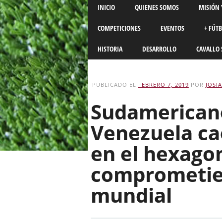
Main menu
Skip
INICIO
QUIENES SOMOS
MISIÓN 
to
content
COMPETICIONES
EVENTOS
+ FÚT
HISTORIA
DESARROLLO
CAVALLO 
PUBLICADO EL
FEBRERO 7, 2019
POR
JOSI
Sudamerican
Venezuela ca
en el hexago
comprometie
mundial