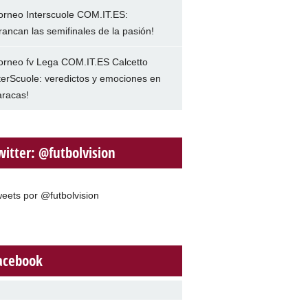
orneo Interscuole COM.IT.ES:
rancan las semifinales de la pasión!
orneo fv Lega COM.IT.ES Calcetto
terScuole: veredictos y emociones en
racas!
witter: @futbolvision
eets por @futbolvision
acebook