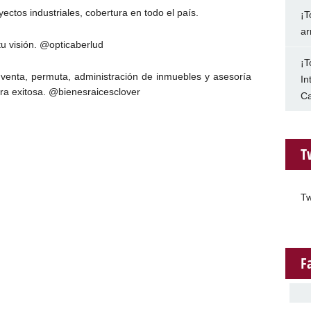
ectos industriales, cobertura en todo el país.
¡T
ar
tu visión. @opticaberlud
¡T
venta, permuta, administración de inmuebles y asesoría
In
ra exitosa. @bienesraicesclover
Ca
T
Tw
F