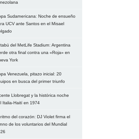
nezolana
pa Sudamericana: Noche de ensueño
ra UCV ante Santos en el Misael
lgado
 tabú del MetLife Stadium: Argentina
erde otra final contra una «Roja» en
eva York
pa Venezuela, pitazo inicial: 20
uipos en busca del primer triunfo
cente Llobregat y la histórica noche
l Italia-Haití en 1974
 ritmo del corazón: DJ Violet firma el
mno de los voluntarios del Mundial
026