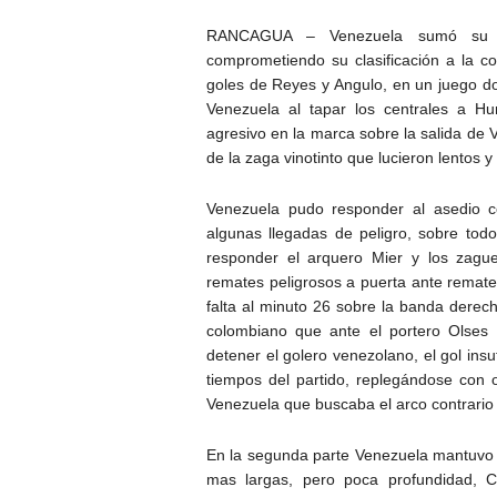
RANCAGUA – Venezuela sumó su seg
comprometiendo su clasificación a la c
goles de Reyes y Angulo, en un juego do
Venezuela al tapar los centrales a H
agresivo en la marca sobre la salida de 
de la zaga vinotinto que lucieron lentos 
Venezuela pudo responder al asedio c
algunas llegadas de peligro, sobre to
responder el arquero Mier y los zagu
remates peligrosos a puerta ante remat
falta al minuto 26 sobre la banda dere
colombiano que ante el portero Olses
detener el golero venezolano, el gol ins
tiempos del partido, replegándose con 
Venezuela que buscaba el arco contrario 
En la segunda parte Venezuela mantuvo l
mas largas, pero poca profundidad, C