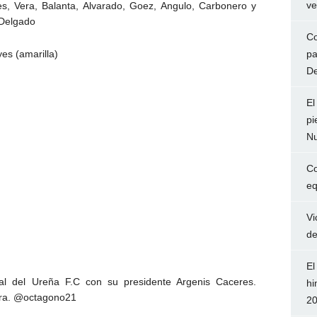
ve
es, Vera, Balanta, Alvarado, Goez, Angulo, Carbonero y
 Delgado
Co
pa
yes (amarilla)
De
El
pi
Nu
Co
eq
Vi
de
El
cial del Ureña F.C con su presidente Argenis Caceres.
hi
ura. @octagono21
2