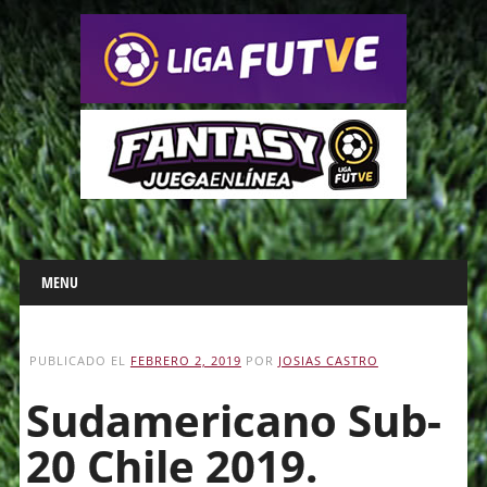
Main menu
Skip
MENU
to
content
PUBLICADO EL
FEBRERO 2, 2019
POR
JOSIAS CASTRO
Sudamericano Sub-
20 Chile 2019.