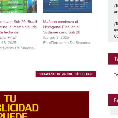
¡T
ar
ricano Sub 20: Brasil
Mañana comienza el
¡T
ntina, el match clou de
Hexagonal Final en el
In
ta fecha del
Sudamericano Sub 20
Ca
nal Final
febrero 3, 2025
o 13, 2025
En «Fioravante De Simone»
oravante De Simone»
T
FIORAVANTE DE SIMONE
,
FÚTBOL BASE
Tw
F