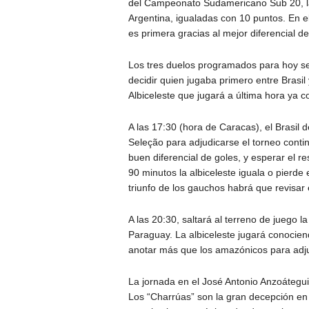
del Campeonato Sudamericano Sub 20, la
Argentina, igualadas con 10 puntos. En e
es primera gracias al mejor diferencial de
Los tres duelos programados para hoy se
decidir quien jugaba primero entre Brasil 
Albiceleste que jugará a última hora ya c
A las 17:30 (hora de Caracas), el Brasil
Seleção para adjudicarse el torneo contin
buen diferencial de goles, y esperar el r
90 minutos la albiceleste iguala o pierde 
triunfo de los gauchos habrá que revisar e
A las 20:30, saltará al terreno de juego 
Paraguay. La albiceleste jugará conociend
anotar más que los amazónicos para adjud
La jornada en el José Antonio Anzoátegui 
Los “Charrúas” son la gran decepción en 