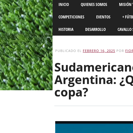
Main menu
Skip
INICIO
QUIENES SOMOS
MISIÓN 
to
content
COMPETICIONES
EVENTOS
+ FÚT
HISTORIA
DESARROLLO
CAVALLO 
PUBLICADO EL
FEBRERO 16, 2025
POR
FIO
Sudamericano
Argentina: ¿Q
copa?