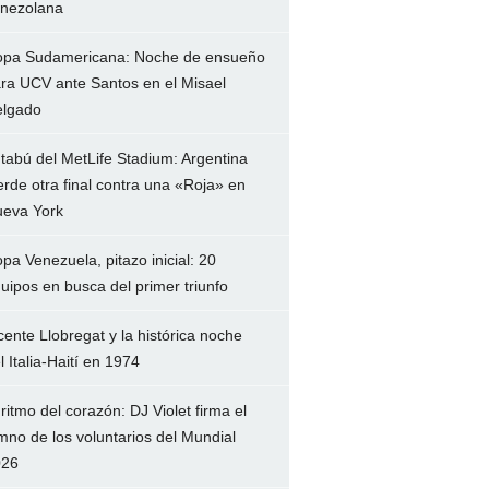
nezolana
pa Sudamericana: Noche de ensueño
ra UCV ante Santos en el Misael
lgado
 tabú del MetLife Stadium: Argentina
erde otra final contra una «Roja» en
eva York
pa Venezuela, pitazo inicial: 20
uipos en busca del primer triunfo
cente Llobregat y la histórica noche
l Italia-Haití en 1974
 ritmo del corazón: DJ Violet firma el
mno de los voluntarios del Mundial
026