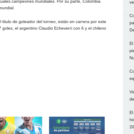
ctuales campeones mundiales. Por su parte, Colombia
ve
mundial.
Co
titulo de goleador del torneo, están en carrera por este
pa
 7 goles, el argentino Claudio Echeverri con 6 y el chileno
De
El
pi
Nu
Co
eq
Vi
de
El
hi
2