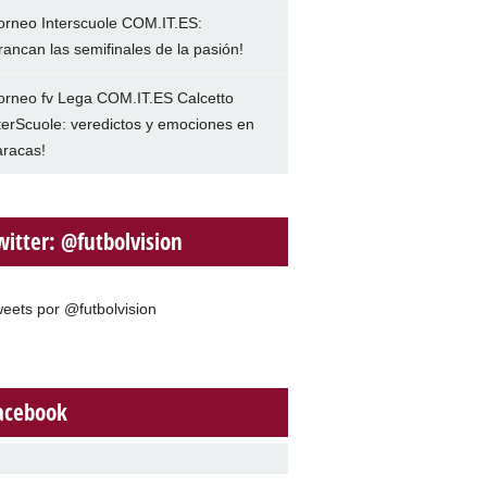
orneo Interscuole COM.IT.ES:
rancan las semifinales de la pasión!
orneo fv Lega COM.IT.ES Calcetto
terScuole: veredictos y emociones en
racas!
witter: @futbolvision
eets por @futbolvision
acebook