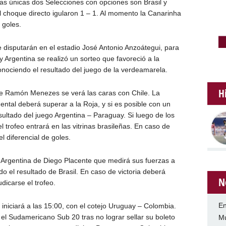
s únicas dos Selecciones con opciones son Brasil y
l choque directo igularon 1 – 1. Al momento la Canarinha
 goles.
 disputarán en el estadio José Antonio Anzoátegui, para
y Argentina se realizó un sorteo que favoreció a la
onociendo el resultado del juego de la verdeamarela.
H
 de Ramón Menezes se verá las caras con Chile. La
ental deberá superar a la Roja, y si es posible con un
esultado del juego Argentina – Paraguay. Si luego de los
el trofeo entrará en las vitrinas brasileñas. En caso de
l diferencial de goles.
la Argentina de Diego Placente que medirá sus fuerzas a
o el resultado de Brasil. En caso de victoria deberá
N
icarse el trofeo.
En
iniciará a las 15:00, con el cotejo Uruguay – Colombia.
el Sudamericano Sub 20 tras no lograr sellar su boleto
Mu