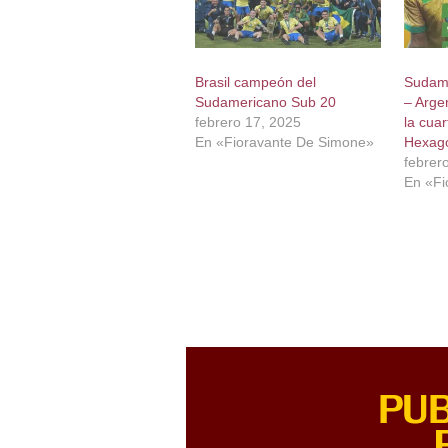
Brasil campeón del
Sudame
Sudamericano Sub 20
– Arge
febrero 17, 2025
la cuar
En «Fioravante De Simone»
Hexago
febrer
En «Fi