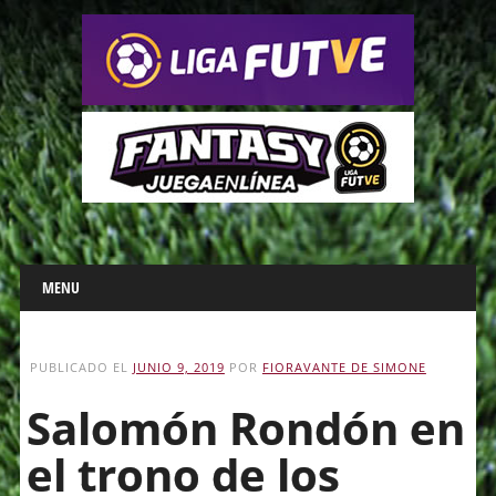
Main menu
Skip
MENU
to
content
PUBLICADO EL
JUNIO 9, 2019
POR
FIORAVANTE DE SIMONE
Salomón Rondón en
el trono de los