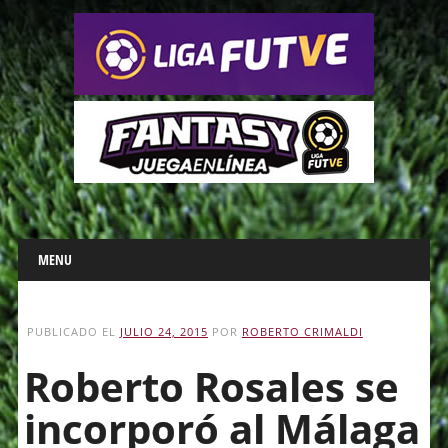
Main menu
Skip
MENU
to
content
PUBLICADO EL
JULIO 24, 2015
POR
ROBERTO CRIMALDI
Roberto Rosales se
incorporó al Málaga