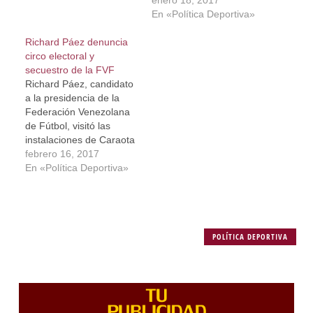
En «Política Deportiva»
Richard Páez denuncia
circo electoral y
secuestro de la FVF
Richard Páez, candidato
a la presidencia de la
Federación Venezolana
de Fútbol, visitó las
instalaciones de Caraota
Digital como parte de la
febrero 16, 2017
gira “Somos Vinotinto”,
En «Política Deportiva»
movimiento que aspira a
tomar las riendas del
máximo ente del
balompié y denunció
POLÍTICA DEPORTIVA
que irregularidades en el
proceso electoral siguen
sin respuesta oficial
por…