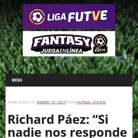
Main menu
Skip
MENU
to
content
PUBLICADO EL
ENERO 15, 2017
POR
FUTBOL VISION
Richard Páez: “Si
nadie nos responde