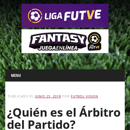
Main menu
Skip
MENU
to
content
PUBLICADO EL
JUNIO 25, 2018
POR
FUTBOL VISION
¿Quién es el Árbitro
del Partido?