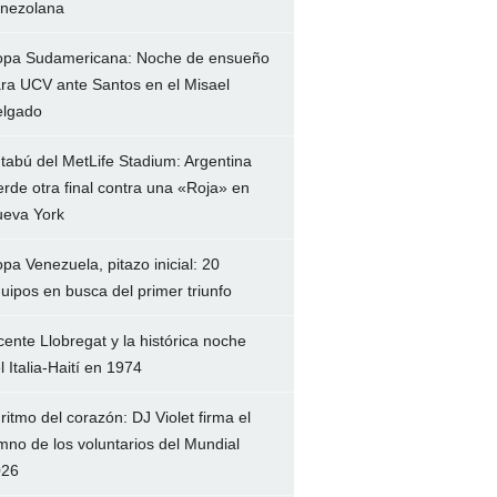
nezolana
pa Sudamericana: Noche de ensueño
ra UCV ante Santos en el Misael
lgado
 tabú del MetLife Stadium: Argentina
erde otra final contra una «Roja» en
eva York
pa Venezuela, pitazo inicial: 20
uipos en busca del primer triunfo
cente Llobregat y la histórica noche
l Italia-Haití en 1974
 ritmo del corazón: DJ Violet firma el
mno de los voluntarios del Mundial
026