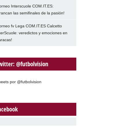
orneo Interscuole COM.IT.ES:
rancan las semifinales de la pasión!
orneo fv Lega COM.IT.ES Calcetto
terScuole: veredictos y emociones en
racas!
witter: @futbolvision
eets por @futbolvision
acebook