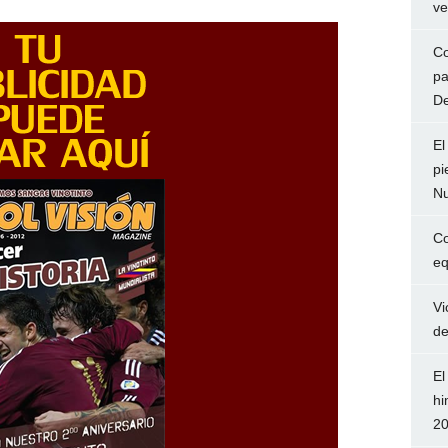
ve
Co
pa
De
El
pi
Nu
Co
eq
Vi
de
El
hi
2