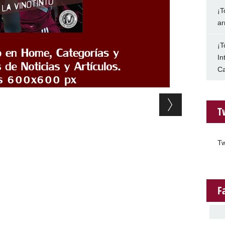
¡T
ar
¡T
In
Ca
T
Tw
F