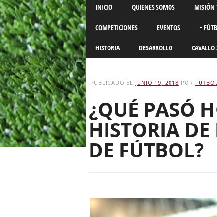
Main menu
Skip
INICIO
QUIENES SOMOS
MISIÓN 
to
content
COMPETICIONES
EVENTOS
+ FÚT
HISTORIA
DESARROLLO
CAVALLO 
PUBLICADO EL
JUNIO 19, 2018
POR
FUTBOL
¿QUÉ PASÓ H
HISTORIA DE
DE FÚTBOL?