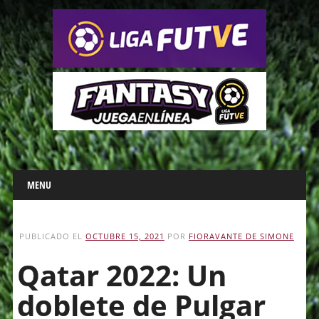
Main menu
Skip
MENU
to
content
PUBLICADO EL
OCTUBRE 15, 2021
POR
FIORAVANTE DE SIMONE
Qatar 2022: Un
doblete de Pulgar