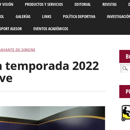
Y VISIÓN
PRODUCTOS Y SERVICIOS
EDITORIAL
REVISTAS
BOL
GALERÍAS
LINKS
POLÍTICA DEPORTIVA
INVESTIGACIÓ
SPORT ASESOR
EVENTOS ACADÉMICOS
RAVANTE DE SIMONE
B
a temporada 2022
Busca
tve
P