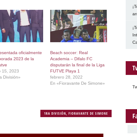
¡T
ar
¡T
In
Ca
esentada oficialmente
Beach soccer: Real
porada 2023 de la
Academia – Difalo FC
utve
disputarán la final de la Liga
T
o 15, 2023
FUTVE Playa 1
a División»
febrero 28, 2022
En «Fioravante De Simone»
Tw
1RA DIVISIÓN
,
FIORAVANTE DE SIMONE
F