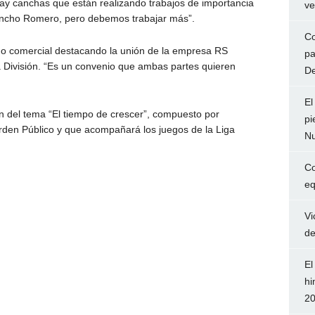
y canchas que están realizando trabajos de importancia
ve
cho Romero, pero debemos trabajar más”.
Co
ano comercial destacando la unión de la empresa RS
pa
 División. “Es un convenio que ambas partes quieren
De
El
n del tema “El tiempo de crescer”, compuesto por
pi
rden Público y que acompañará los juegos de la Liga
Nu
Co
eq
Vi
de
El
hi
2