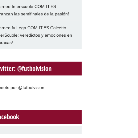
orneo Interscuole COM.IT.ES:
rancan las semifinales de la pasión!
orneo fv Lega COM.IT.ES Calcetto
terScuole: veredictos y emociones en
racas!
witter: @futbolvision
eets por @futbolvision
acebook