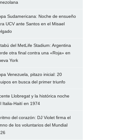
nezolana
pa Sudamericana: Noche de ensueño
ra UCV ante Santos en el Misael
lgado
 tabú del MetLife Stadium: Argentina
erde otra final contra una «Roja» en
eva York
pa Venezuela, pitazo inicial: 20
uipos en busca del primer triunfo
cente Llobregat y la histórica noche
l Italia-Haití en 1974
 ritmo del corazón: DJ Violet firma el
mno de los voluntarios del Mundial
026