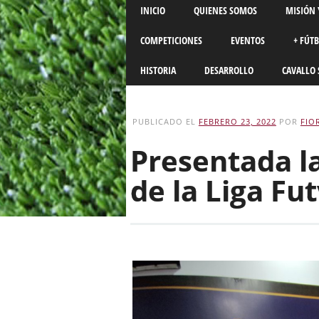
Main menu
Skip
INICIO
QUIENES SOMOS
MISIÓN 
to
content
COMPETICIONES
EVENTOS
+ FÚT
HISTORIA
DESARROLLO
CAVALLO 
PUBLICADO EL
FEBRERO 23, 2022
POR
FIO
Presentada l
de la Liga Fu