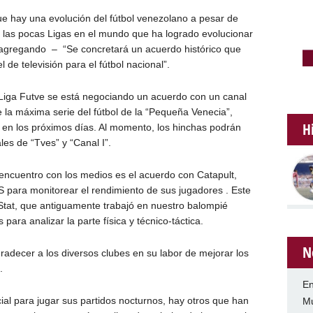
ue hay una evolución del fútbol venezolano a pesar de
 las pocas Ligas en el mundo que ha logrado evolucionar
i, agregando – “Se concretará un acuerdo histórico que
de televisión para el fútbol nacional”.
a Liga Futve se está negociando un acuerdo con un canal
de la máxima serie del fútbol de la “Pequeña Venecia”,
H
á en los próximos días. Al momento, los hinchas podrán
les de “Tves” y “Canal I”.
encuentro con los medios es el acuerdo con Catapult,
 para monitorear el rendimiento de sus jugadores . Este
Stat, que antiguamente trabajó en nuestro balompié
para analizar la parte física y técnico-táctica.
N
radecer a los diversos clubes en su labor de mejorar los
.
En
icial para jugar sus partidos nocturnos, hay otros que han
Mu