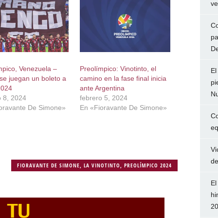
ve
Co
pa
De
mpico, Venezuela –
Preolímpico: Vinotinto, el
El
 se juegan un boleto a
camino en la fase final inicia
pi
2024
ante Argentina
Nu
o 8, 2024
febrero 5, 2024
oravante De Simone»
En «Fioravante De Simone»
Co
eq
Vi
de
FIORAVANTE DE SIMONE
,
LA VINOTINTO
,
PREOLÍMPICO 2024
El
hi
2