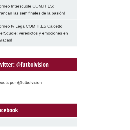
orneo Interscuole COM.IT.ES:
rancan las semifinales de la pasión!
orneo fv Lega COM.IT.ES Calcetto
terScuole: veredictos y emociones en
racas!
witter: @futbolvision
eets por @futbolvision
acebook