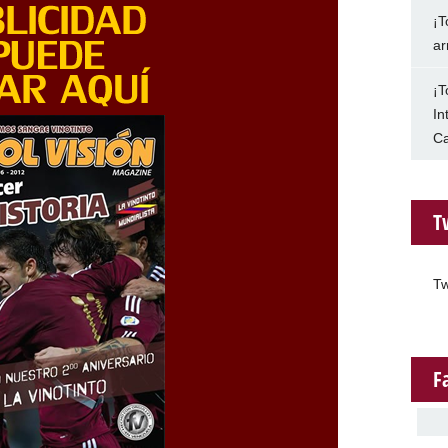
¡T
ar
¡T
In
Ca
T
Tw
F