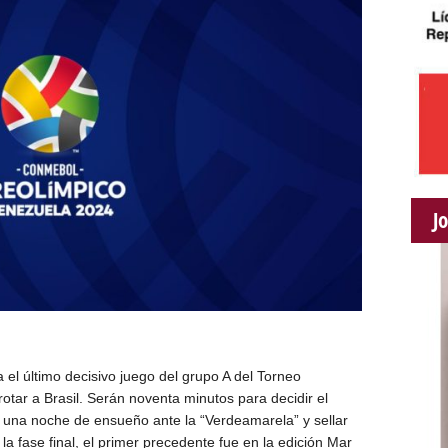
J
 el último decisivo juego del grupo A del Torneo
rotar a Brasil. Serán noventa minutos para decidir el
a una noche de ensueño ante la “Verdeamarela” y sellar
la fase final, el primer precedente fue en la edición Mar