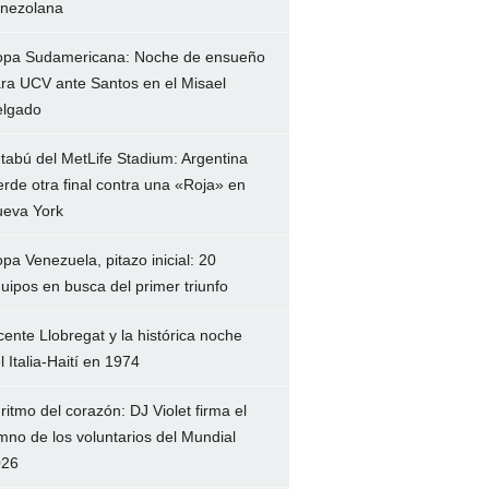
nezolana
pa Sudamericana: Noche de ensueño
ra UCV ante Santos en el Misael
lgado
 tabú del MetLife Stadium: Argentina
erde otra final contra una «Roja» en
eva York
pa Venezuela, pitazo inicial: 20
uipos en busca del primer triunfo
cente Llobregat y la histórica noche
l Italia-Haití en 1974
 ritmo del corazón: DJ Violet firma el
mno de los voluntarios del Mundial
026