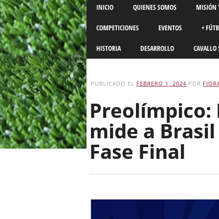
Main menu
Skip
INICIO
QUIENES SOMOS
MISIÓN 
to
content
COMPETICIONES
EVENTOS
+ FÚT
HISTORIA
DESARROLLO
CAVALLO 
PUBLICADO EL
FEBRERO 1, 2024
POR
FIOR
Preolímpico: 
mide a Brasil
Fase Final