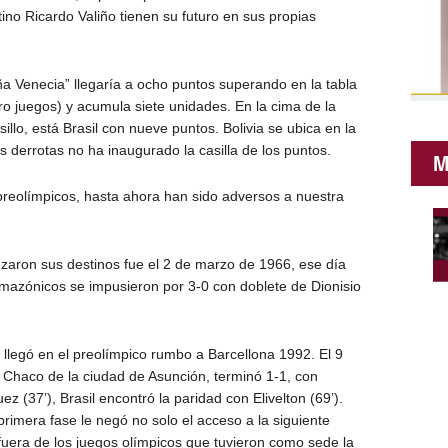
tino Ricardo Valiño tienen su futuro en sus propias
ña Venecia” llegaría a ocho puntos superando en la tabla
o juegos) y acumula siete unidades. En la cima de la
lsillo, está Brasil con nueve puntos. Bolivia se ubica en la
s derrotas no ha inaugurado la casilla de los puntos.
M
preolímpicos, hasta ahora han sido adversos a nuestra
zaron sus destinos fue el 2 de marzo de 1966, ese día
 amazónicos se impusieron por 3-0 con doblete de Dionisio
o llegó en el preolímpico rumbo a Barcellona 1992. El 9
 Chaco de la ciudad de Asunción, terminó 1-1, con
ez (37’), Brasil encontró la paridad con Elivelton (69’).
primera fase le negó no solo el acceso a la siguiente
 fuera de los juegos olímpicos que tuvieron como sede la