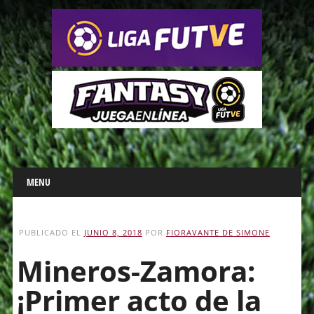
Main menu
Skip
MENU
to
content
PUBLICADO EL
JUNIO 8, 2018
POR
FIORAVANTE DE SIMONE
Mineros-Zamora:
¡Primer acto de la