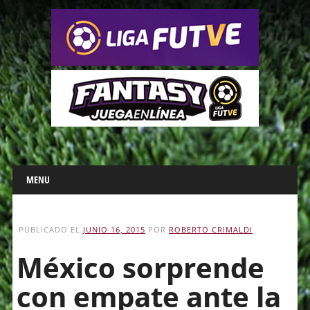
Main menu
Skip
MENU
to
content
PUBLICADO EL
JUNIO 16, 2015
POR
ROBERTO CRIMALDI
México sorprende
con empate ante la