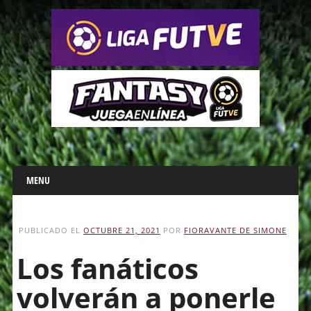
Main menu
Skip
MENU
to
content
PUBLICADO EL
OCTUBRE 21, 2021
POR
FIORAVANTE DE SIMONE
Los fanáticos
volverán a ponerle