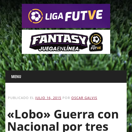
Main menu
Skip
MENU
to
content
PUBLICADO EL
JULIO 16, 2015
POR
OSCAR GALVIS
«Lobo» Guerra con
Nacional por tres