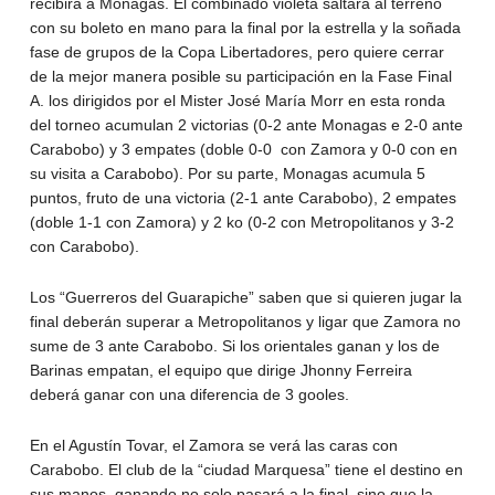
recibirá a Monagas. El combinado violeta saltará al terreno
con su boleto en mano para la final por la estrella y la soñada
fase de grupos de la Copa Libertadores, pero quiere cerrar
de la mejor manera posible su participación en la Fase Final
A. los dirigidos por el Mister José María Morr en esta ronda
del torneo acumulan 2 victorias (0-2 ante Monagas e 2-0 ante
Carabobo) y 3 empates (doble 0-0 con Zamora y 0-0 con en
su visita a Carabobo). Por su parte, Monagas acumula 5
puntos, fruto de una victoria (2-1 ante Carabobo), 2 empates
(doble 1-1 con Zamora) y 2 ko (0-2 con Metropolitanos y 3-2
con Carabobo).
Los “Guerreros del Guarapiche” saben que si quieren jugar la
final deberán superar a Metropolitanos y ligar que Zamora no
sume de 3 ante Carabobo. Si los orientales ganan y los de
Barinas empatan, el equipo que dirige Jhonny Ferreira
deberá ganar con una diferencia de 3 gooles.
En el Agustín Tovar, el Zamora se verá las caras con
Carabobo. El club de la “ciudad Marquesa” tiene el destino en
sus manos, ganando no solo pasará a la final, sino que la