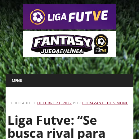
Main menu
Skip
MENU
to
content
PUBLICADO EL
OCTUBRE 21, 2022
POR
FIORAVANTE DE SIMONE
Liga Futve: “Se
busca rival para