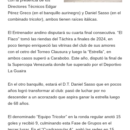
Directores Técnicos Edgar
Pérez Greco (en el banquillo aurinegro) y Daniel Sasso (en el
combinado tricolor), ambos tienen raíces itálicas.
El Entrenador andino disputará su cuarta final consecutiva. “El
Flaco” tomó las riendas del Táchira a finales de 2024, en
poco tiempo enriqueció las vitrinas del club de sus amores
con el cetro del Torneo Clausura y luego la “Estrella”, en
ambos casos superó a Carabobo. Este año, disputó la final de
la Supercopa Venezuela donde fue superado por el Deportivo
La Guaira
En el otro banquillo, estará el D.T. Daniel Sasso que en pocos
años logró transformar al club: pasó de luchar por no
descender a un acorazado que aspira ganar la estrella luego
de 68 años.
El denominado “Equipo Tricolor” en la ronda regular anotó 15
goles y recibió 9, culminando esta Fase de Grupos en el
tercer lugar. En el “Cuadrangular A”, agitó las redes en 15