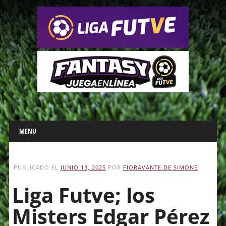
Main menu
Skip
MENU
to
content
PUBLICADO EL
JUNIO 13, 2025
POR
FIORAVANTE DE SIMONE
Liga Futve; los
Misters Edgar Pérez