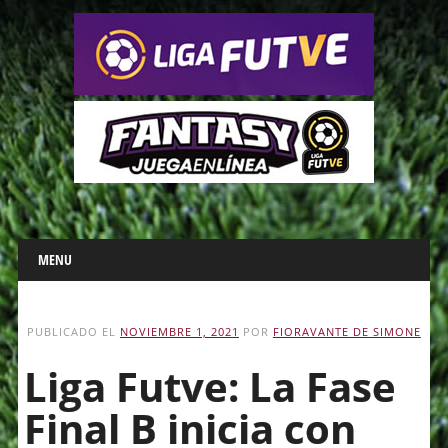
Main menu
Skip
MENU
to
content
PUBLICADO EL
NOVIEMBRE 1, 2021
POR
FIORAVANTE DE SIMONE
Liga Futve: La Fase
Final B inicia con