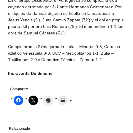
En el Grupo Occidental, el Portuguesa se complica la vida
cayendo derrotado por 3-1 ante Hermanos Colmenárez. Por
el equipo de Barinas dejaron su huella en la marquesina
Jesús Yendis (5’), Juan Camilo Zapata (72’) y el gol en propia
puerta del portero Luis Romero (79’). El momentáneo 1-1 fue
obra de Samuel Cáceres (71’).
Completaron la 27ma jornada: Lala – Mineros 0-3, Caracas –
Atlético Venezuela 0-3, UCV – Metroplitanos 1-1, Zulia –
Trujillannos 2-0 y Deportivo Táchira – Zamora 1-2.
Fioravante De Simone
Compartir:
Relacionado