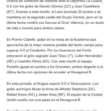
victoria en condición de visitante ante el Deportivo La Guaira,
0-2 con los goles de Darwin Gómez (12’) y Juan Castellano
(67’). Gracias a este triunfo, el Lara acumula 33 puntos y se
mantiene en la segunda casilla del Grupo Central, pero en la
última fecha medirá sus fuerzas al Gran Valencia, en un duelo
de vida o muerte para ambos clubes.
En Puerto Cabello, golpe en la mesa de la Academia que
aprovecha de la mejor manera posible del factor campo para
superar 3-0 al Carabobo. Por los Guerreros del Fortín
entonaron el grito sagrado Juan Tineo (7’), Luifer Hernández
(38’) y Lisandro Pérez (63’). Con este triunfo el equipo
Porteño iguala en puntos a los Granates, ambos llegarán a la
última fecha con opciones de acceder al Hexagonal B.
En esta jornada, el Aragua superó 3-0 a Yaracuyanos. Los
goles aurirrojos llevan la firma de Alfredo Stephens (10’),
Rafael Arace (43’) y Joiser Arias (88’). El equipo de la Ciudad
Jardín sueña con una plaza en el Hexagonal B.