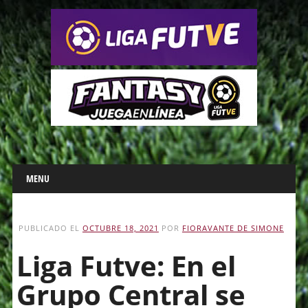
Main menu
Skip
MENU
to
content
PUBLICADO EL
OCTUBRE 18, 2021
POR
FIORAVANTE DE SIMONE
Liga Futve: En el
Grupo Central se