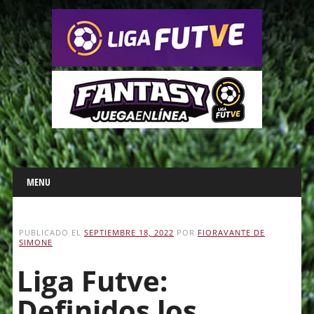
Main menu
Skip
MENU
to
content
PUBLICADO EL
SEPTIEMBRE 18, 2022
POR
FIORAVANTE DE
SIMONE
Liga Futve:
Definidos los