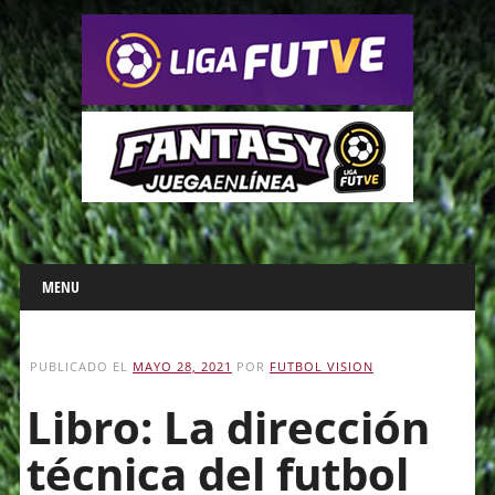
Main menu
Skip
MENU
to
content
PUBLICADO EL
MAYO 28, 2021
POR
FUTBOL VISION
Libro: La dirección
técnica del futbol