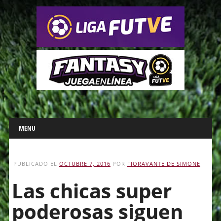
Main menu
Skip
MENU
to
content
PUBLICADO EL
OCTUBRE 7, 2016
POR
FIORAVANTE DE SIMONE
Las chicas super
poderosas siguen