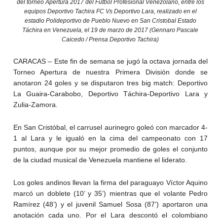
del torneo Apertura 2017 del Futbol Profesional Venezolano, entre los
equipos Deportivo Tachira FC Vs Deportivo Lara, realizado en el
estadio Polideportivo de Pueblo Nuevo en San Cristobal Estado
Táchira en Venezuela, el 19 de marzo de 2017 (Gennaro Pascale
Caicedo / Prensa Deportivo Tachira)
CARACAS – Este fin de semana se jugó la octava jornada del
Torneo Apertura de nuestra Primera División donde se
anotaron 24 goles y se disputaron tres big match: Deportivo
La Guaira-Carabobo, Deportivo Táchira-Deportivo Lara y
Zulia-Zamora.
En San Cristóbal, el carrusel aurinegro goleó con marcador 4-
1 al Lara y le igualó en la cima del campeonato con 17
puntos, aunque por su mejor promedio de goles el conjunto
de la ciudad musical de Venezuela mantiene el liderato.
Los goles andinos llevan la firma del paraguayo Víctor Aquino
marcó un doblete (10’ y 35’) mientras que el volante Pedro
Ramírez (48’) y el juvenil Samuel Sosa (87’) aportaron una
anotación cada uno. Por el Lara descontó el colombiano