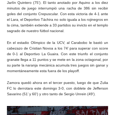
Jarlín Quintero (75’). El tanto anotado por Aquino a los diez
minutos de juego interrumpió una racha de 386 sin recibir
goles del conjunto Crepuscular. Con esta victoria de 4-1 ante
el Lara, el Deportivo Táchira no solo iguala a los rojinegros en
la cima, también extiende a 33 partidos su invicto en el templo
sagrado de nuestro fútbol nacional.
En el estadio Olímpico de la UCV, al Carabobo le bastó un
cabezazo de Cristian Novoa a los 74’ para superar con score
de 0-1 al Deportivo La Guaira. Con este triunfo el conjunto
granate llega a 11 puntos y se mete en la zona octagonal, por
su parte la naranja mecánica acumula tres juegos sin ganar y
momentáneamente esta fuera de los playoff.
Zamora quedó ahora en el tercer puesto, luego de que Zulia
FC lo derrotara este domingo 3-0, con doblete de Jefferson
Savarino (51’ y 60’) y otro tanto de Sergio Unrein (49’).