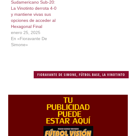
Sudamericano Sub-20:
La Vinotinto derrota 4-0
y mantiene vivas sus
opciones de acceder al
Hexagonal Final
enero 25, 2025
En «Fioravante De
Simone»
FIORAVANTE DE SIMONE
,
FÚTBOL BASE
,
LA VINOTINTO