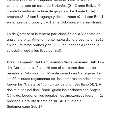
La selección de la “Pequeña Venecia” cerró el torneo
continental con un saldo de 3 triunfos (0 – 2 ante Bolivia, 0 –
1 ante Ecuador en la fase de grupos y 3 – 0 ante Chile), un
empate (2 – 2 con Uruguay) y dos derrotas (0 – 1 con Brasil
en la fase de grupos y 5 – 1 ante Colombia en la semifinal).
La de Qatar será la tercera participación de la VInotinto en
una cita orbital. Anteriormente había dicho presente en 2013
en los Emiratos Árabes y del 2023 en Indonesia (donde la
selección llegó a los 8vos de final).
Brasil campeón del Campeonato Sudamericano Sub 17 –
La “Verdeamarela” se alzó con el cetro tras derrotar en
penales a Colombia por 4-1 este sábado en Cartagena. En
los 90 minutos reglamentarios, los primeros en adelantarse
fueron los “Cafeteros” con un gol de Jhon Sevillano (41’). A
dos minutos del final, Brasil igualó las acciones con Ângelo
Cândido. Luego, en los penales, los amazónicos fueron más
precisos. Para Brasil este es su 14ª Título en el
Sudamericano Sub 17.