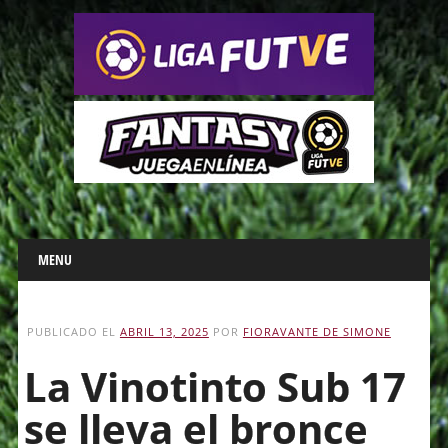
Main menu
Skip
MENU
to
content
PUBLICADO EL
ABRIL 13, 2025
POR
FIORAVANTE DE SIMONE
La Vinotinto Sub 17
se lleva el bronce