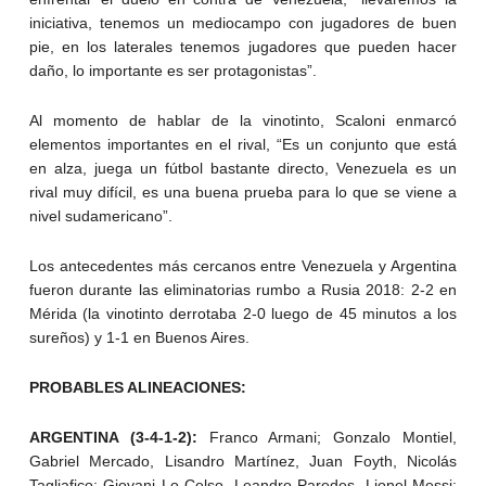
iniciativa, tenemos un mediocampo con jugadores de buen
pie, en los laterales tenemos jugadores que pueden hacer
daño, lo importante es ser protagonistas”.
Al momento de hablar de la vinotinto, Scaloni enmarcó
elementos importantes en el rival, “Es un conjunto que está
en alza, juega un fútbol bastante directo, Venezuela es un
rival muy difícil, es una buena prueba para lo que se viene a
nivel sudamericano”.
Los antecedentes más cercanos entre Venezuela y Argentina
fueron durante las eliminatorias rumbo a Rusia 2018: 2-2 en
Mérida (la vinotinto derrotaba 2-0 luego de 45 minutos a los
sureños) y 1-1 en Buenos Aires.
PROBABLES ALINEACIONES:
ARGENTINA (3-4-1-2):
Franco Armani; Gonzalo Montiel,
Gabriel Mercado, Lisandro Martínez, Juan Foyth, Nicolás
Tagliafico; Giovani Lo Celso, Leandro Paredes, Lionel Messi;