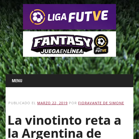
Main menu
Skip
MENU
to
content
PUBLICADO EL
MARZO 22, 2019
POR
FIORAVANTE DE SIMONE
La vinotinto reta a
la Argentina de