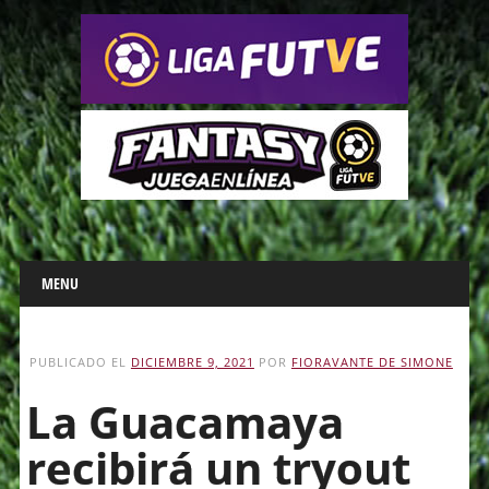
Main menu
Skip
MENU
to
content
PUBLICADO EL
DICIEMBRE 9, 2021
POR
FIORAVANTE DE SIMONE
La Guacamaya
recibirá un tryout