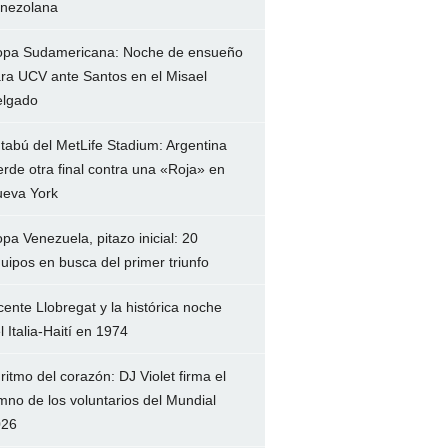
nezolana
pa Sudamericana: Noche de ensueño
ra UCV ante Santos en el Misael
lgado
 tabú del MetLife Stadium: Argentina
erde otra final contra una «Roja» en
eva York
pa Venezuela, pitazo inicial: 20
uipos en busca del primer triunfo
cente Llobregat y la histórica noche
l Italia-Haití en 1974
 ritmo del corazón: DJ Violet firma el
mno de los voluntarios del Mundial
026