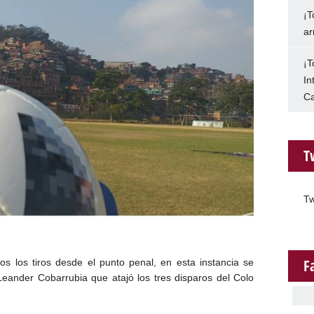
¡T
ar
¡T
In
Ca
T
Tw
F
ios los tiros desde el punto penal, en esta instancia se
eander Cobarrubia que atajó los tres disparos del Colo