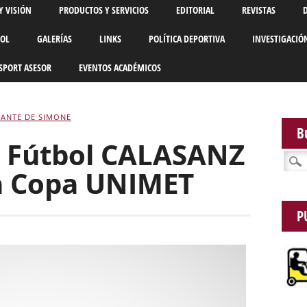
Y VISIÓN
PRODUCTOS Y SERVICIOS
EDITORIAL
REVISTAS
BOL
GALERÍAS
LINKS
POLÍTICA DEPORTIVA
INVESTIGACIÓ
SPORT ASESOR
EVENTOS ACADÉMICOS
VANTE DE SIMONE
B
e Fútbol CALASANZ
Busca
la Copa UNIMET
P