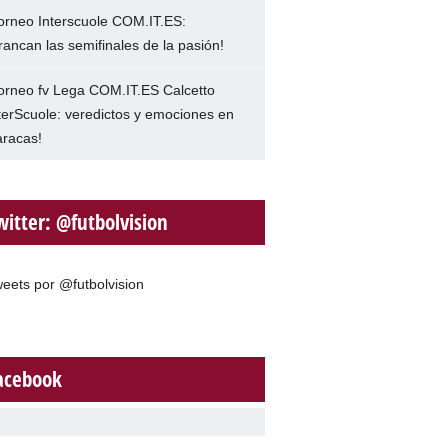
orneo Interscuole COM.IT.ES:
rancan las semifinales de la pasión!
orneo fv Lega COM.IT.ES Calcetto
terScuole: veredictos y emociones en
racas!
witter: @futbolvision
eets por @futbolvision
acebook