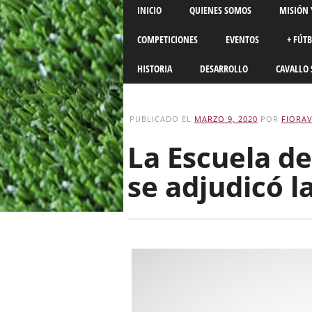
Main menu
Skip
INICIO
QUIENES SOMOS
MISIÓN 
to
content
COMPETICIONES
EVENTOS
+ FÚT
HISTORIA
DESARROLLO
CAVALLO 
PUBLICADO EL
MARZO 9, 2020
POR
FIORA
La Escuela d
se adjudicó 