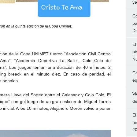
ve
Co
pa
ron en la quinta edición de la Copa Unimet.
De
El
pi
dición de la Copa UNIMET fueron “Asociación Civil Centro
Nu
e Ama”, “Academia Deportiva La Salle”, Colo Colo de
nz”. Los juegos tenían una duración de 40 minutos: 2
Co
ing breack en el minuto diez. En caso de paridad, el
eq
s penales.
Vi
imera Llave del Sorteo entre el Calasanz y Colo Colo. El
de
cique” con gol luego de un gran eslalon de Miguel Torres
o inicial. A los 10 minutos, Alejandro Morón volvió a poner
El
hi
2