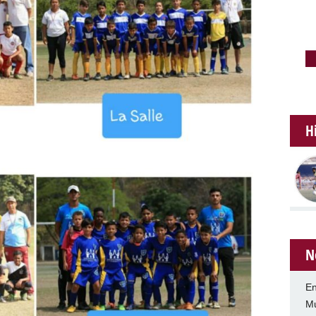
H
N
En
Mu