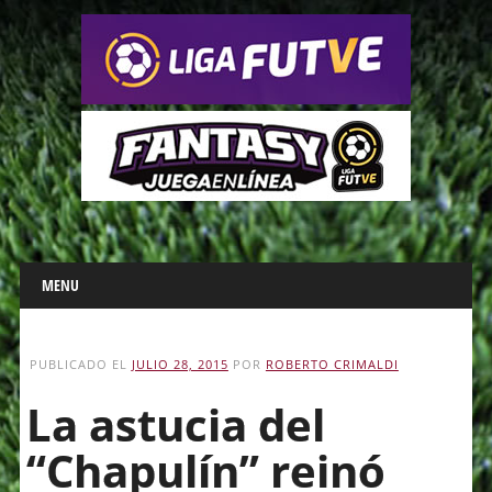
Main menu
Skip
MENU
to
content
PUBLICADO EL
JULIO 28, 2015
POR
ROBERTO CRIMALDI
La astucia del
“Chapulín” reinó