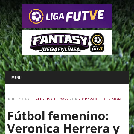
Main menu
Skip
MENU
to
content
PUBLICADO EL
FEBRERO 13, 2022
POR
FIORAVANTE DE SIMONE
Fútbol femenino:
Veronica Herrera y