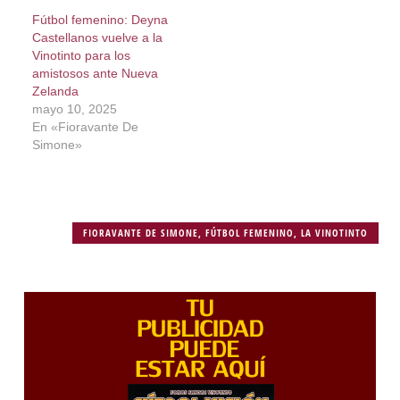
Fútbol femenino: Deyna
Castellanos vuelve a la
Vinotinto para los
amistosos ante Nueva
Zelanda
mayo 10, 2025
En «Fioravante De
Simone»
FIORAVANTE DE SIMONE
,
FÚTBOL FEMENINO
,
LA VINOTINTO