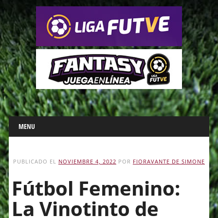
Main menu
Skip
MENU
to
content
PUBLICADO EL
NOVIEMBRE 4, 2022
POR
FIORAVANTE DE SIMONE
Fútbol Femenino:
La Vinotinto de